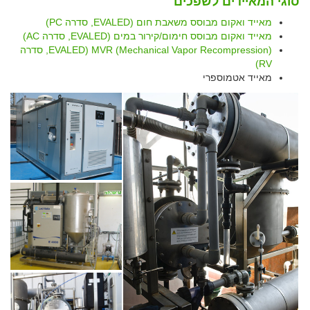
סוגי המאיידים לשפכים
מאייד ואקום מבוסס משאבת חום (EVALED, סדרה PC)
מאייד ואקום מבוסס חימום/קירור במים (EVALED, סדרה AC)
(MVR (Mechanical Vapor Recompression (EVALED, סדרה
RV)
מאייד אטמוספרי