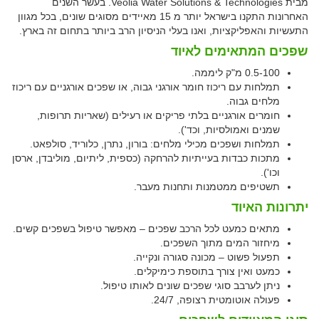
מבית Veolia Water Solutions & Technologies. בעשר השנים
האחרונות התקנו בישראל יותר מ 15 מאיידים מסוגים שונים, בכל מגוון
התעשיות והאפליקציות, ואנו בעלי הניסיון הרב ביותר בתחום זה בארץ.
שפכים המתאימים לאיוד
0.5-100 מ"ק ליממה.
תמלחות עם ריכוז חומר אורגני גבוה, או שפכים אורגניים עם ריכוז
מלחים גבוה.
חומרים אורגניים בלתי פריקים או רעילים (שאריות תרופות,
שמנים ואמולסיות, וכד').
תמלחות ושפכים מכילי מלחים: בורון, נתרן, כלוריד, סולפאט.
מתכות כבדות בעייתיות להרחקה (כספית, ליתיום, מוליבדן, ארסן
וכו').
תשטיפים ממטמנות ותחנות מעבר.
יתרונות האיוד
מתאים כמעט לכל הרכב שפכים – מאפשר טיפול בשפכים קשים.
מיחזור המים מתוך השפכים.
תפעול פשוט – מכונה סגורה ונקייה.
כמעט ואין צורך בתוספת כימיקלים.
ניתן לערבב סוגי שפכים שונים לאותו טיפול.
פעולה אוטומטית רצופה, 24/7.