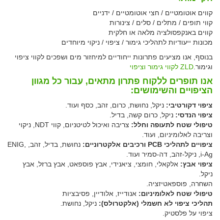
קווים אוטומטיים / חצי אוטומטיים / ידניים
קווי תופים / מתלים / סלים / צינורות
קווים באנקפסולציה מלאה או חלקית
מכונות ייעודיות לתהליכי גימור / ציפוי / ניקוי מיוחדים
בנוסף, אנו מציעים פתרונות ייחודיים למיחזור מים ושפכים לקווי ציפוי
וגימור.
ZLD לקווי גימור וציפוי
אנו תופרים ללקוח פתרון מתאים, עבור כל מגוון
הציפויים והשימושים:
ציפוי דקורטיבי:
ניקל, נחושת, כרום, זהב, כסף ועוד.
ציפוי הנדסי:
ניקל, כרום קשה, בדיל.
טיפולי שטח לתעופה וחלל:
צריבה ואיכול לטיטניום, קווי NDT, ניקוי
וצריבה לאלומיניום, ועוד.
ציפויים לתהליכי PCB ורכיבים אלקטרוניים:
נחושת, בדיל, זהב, ENIG,
i-Ag, ניקל-זהב, דה-סמיר ועוד.
ציפוי אבץ:
אלקאלי, חומצי, ציאנידי, אבץ פוספאט, אבץ ברזל, אבץ
ניקל.
השחרה, פוספאטיזציה.
טיפולי שטח לאלומיניום:
אנודייז, אלודיין, פסיבציות
תהליכי ציפוי לא חשמלי (אלקטרולס):
ניקל, נחושת.
ציפוי על פלסטיק.