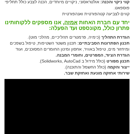
קווי ניקוי והכנה:
אולטראסוני, ניקויים מיוחדים, הכנה לצבע כולל תחליפי
פוספאט.
קווים לצביעה קטהפורטית ואנהפורטית
יחד עם חברת האחות
אמזה
, אנו מספקים ללקוחותינו
פתרון כולל,
מקונספט ועד הפעלה:
הגדרת התהליך
(כימיה, פרמטרים תהליכיים, מהלכי מוט).
תכנון הפתרונות הסביבתיים:
תכנון משטר השטיפות, טיפול בשפכים
ומיחזור מים, טיפול באוויר, אחסון ומינון החומרים המסוכנים, ועוד
הגדרת הציוד, המפרטים, וחומרי המבנה.
תכנון מפורט
(כולל מידול ב Solidworks, AutoCad).
ייצור והקמה
(כולל החשמל והתוכנה).
שירותי אחזקה מונעת ואחזקת שבר.