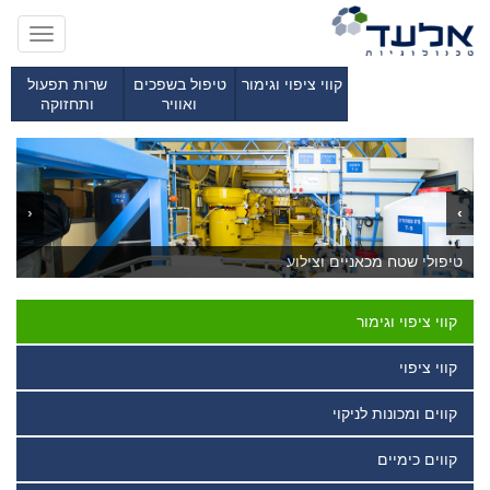
Toggle
gation
קווי ציפוי וגימור
טיפול בשפכים
שרות תפעול
ואוויר
ותחזוקה
‹
›
קווי ציפוי
קווי ציפוי
קווים כימיים
קווים ומכונות לניקוי
קווים ומכונות לניקוי
טיפולי שטח מכאניים וצילוע
קווי ציפוי וגימור
קווי ציפוי
קווים ומכונות לניקוי
קווים כימיים