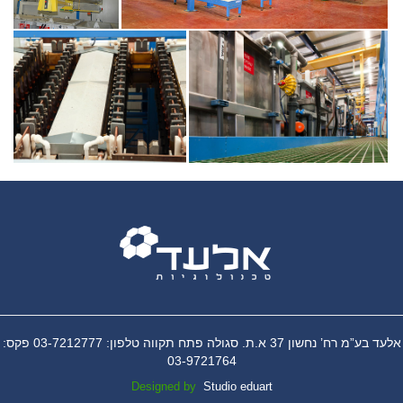
אלעד בע”מ רח’ נחשון 37 א.ת. סגולה פתח תקווה טלפון: 03-7212777 פקס:
03-9721764
Designed by
Studio eduart