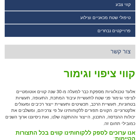
קווי צבע
טיפולי שטח מכאניים וצילוע
פרוייקטים נבחרים
צור קשר
קווי ציפוי וגימור
אלעד טכנולוגיות מספקת כבר למעלה מ-30 שנה קווים אוטומטיים
לציפוי וגימור פני שטח לתעשיית עיבוד המתכת, התעופה, תעשיות
בטחוניות, תעשיית הרכב, תכשיטים ותעשיית ייצור רכיבים ומעגלים
אלקטרוניים.
הקווים תפורים ללקוחותינו על פי צרכיהם, ומשלבים את
יכולות ההנדסה, התכנון, הייצור וההתקנה שלנו, ואת ניסיוננו ארוך השנים
כמובילי תחום זה.
אנו ערוכים לספק ללקוחותינו קווים בכל התצורות
הקיימות
: