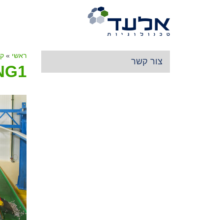
ראשי
»
קו
צור קשר
NG1