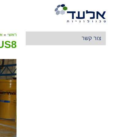
ראשי
»
או
צור קשר
US8