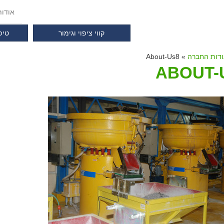
אודו
קווי ציפוי וגימור
טיפ
דות החברה
» About-Us8
ABOUT-